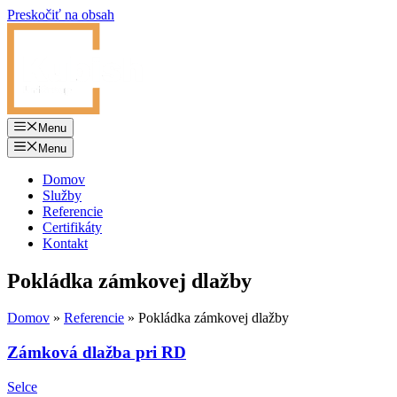
Preskočiť na obsah
Menu
Menu
Domov
Služby
Referencie
Certifikáty
Kontakt
Pokládka zámkovej dlažby
Domov
»
Referencie
»
Pokládka zámkovej dlažby
Zámková dlažba pri RD
Selce