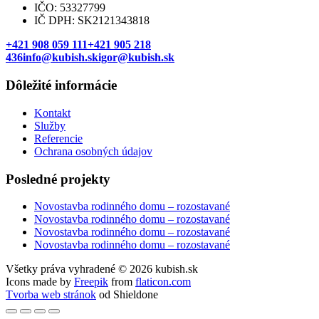
IČO: 53327799
IČ DPH: SK2121343818
+421 908 059 111
+421 905 218
436
info@kubish.sk
igor@kubish.sk
Dôležité informácie
Kontakt
Služby
Referencie
Ochrana osobných údajov
Posledné projekty
Novostavba rodinného domu – rozostavané
Novostavba rodinného domu – rozostavané
Novostavba rodinného domu – rozostavané
Novostavba rodinného domu – rozostavané
Všetky práva vyhradené © 2026 kubish.sk
Icons made by
Freepik
from
flaticon.com
Tvorba web stránok
od Shieldone