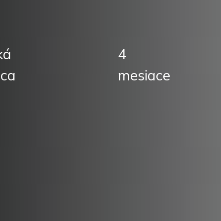
ká
4
ica
mesiace