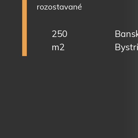
rozostavané
250
Bans
m2
Bystr