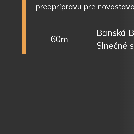
predprípravu pre novostav
Banská By
60m
Slnečné 