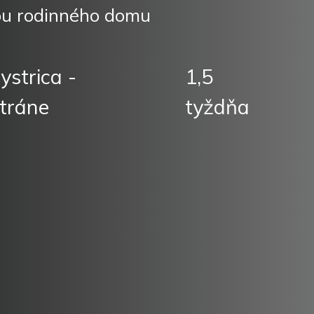
bu rodinného domu
strica -
1,5
stráne
tyždňa