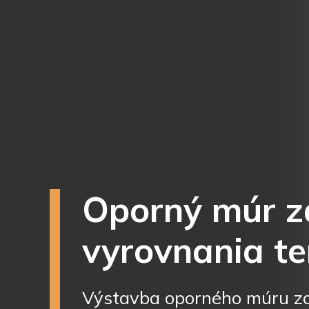
Oporný múr z
vyrovnania te
Výstavba oporného múru za